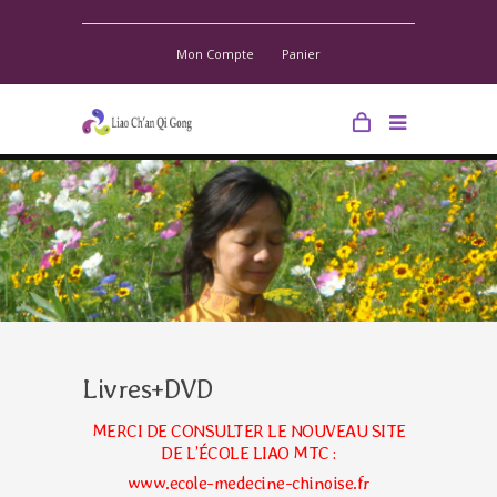
Mon Compte
Panier
Livres+DVD
MERCI DE CONSULTER LE NOUVEAU SITE
DE L’ÉCOLE LIAO MTC :
www.ecole-medecine-chinoise.fr