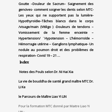
Goutte –
Douleur de Sacrum
–
Saignement des
gencives- comment soigner les dents selon MTC-
Les yeux qui ne supportent pas la lumière-
Hypothyroïdie
–
Tâches blancs dans le corps
/visage/main (Vitiligo )
-Douleurs de tendons
–
Vomissement de la femme enceinte
–
Hypertension/ ¨Hypotension –
L’hémorroïde –
Hémorragie utérine – Ganglions lymphatique- Un
nodule au poumon droit et des problèmes de
respiration-
Covid 19 – 21 …
Index
Notes des Pouls selon Dr. Ni Hai Xia
La vie de bouddha de santé grand maître MTC Dr.
Li Ke
l
e Parcours de Maître Liao Yi LIN
Pour la formation MTC donné par Maitre Liao Yi
LIN :