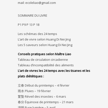
mail: ecoleliao@gmail.com
SOMMAIRE DU LIVRE
P1 P9 P 13 P 18
Les schémas des 24 temps
L’art de vivre selon Huang Di Nei Jing
Les 5 saveurs selon Huang Di Nei Jing
Conseils pratiques selon Maître Liao
Tableau de circulation circadienne
Tableau d’incompatibilité des aliments
L’art de vivres les 24 temps avec les tisanes et les
plats diététiques :
立春 Début du printemps – 4 février
雨水 Pluies – 19 février
驚蟄 Réveil des insectes – 6 mars
春分 Équinoxe de printemps – 21 mars
清明 Pure lumière – 5 avril