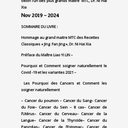
selon l’un des plus grands maître MTC, Dr. Ni Hai
Xia
Nov 2019 – 2024
SOMMAIRE DU LIVRE :
Hommage au grand maitre MTC des Recettes
Classiques « Jing Fan Jing », Dr. Ni Hai Xia
Préface du Maître Liao Yi LIN –
Pourquoi et Comment soigner naturellement le
Covid -19 et les variantes 2021 –
Les Pourquoi des Cancers et Comment les
soigner naturellement
– Cancer du poumon
– Cancer du Sang
– Cancer
du Foie
– Cancer du Sein – 8 cas
– Cancer de
l’Utérus
– Cancer du Cerveau
– Cancer de la
Langue
– Cancer de la Thyroïde
– Cancer du
Pancréas
– Cancer de l’Estomac
– Cancer de