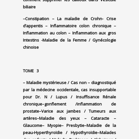
biliaire
–
Constipation –
La maladie de Crohn-
Crise
d’appentis –
Inflammatoire colon chronique –
Inflammation au colon – Inflammation aux gros
Intestins
-Maladie de la Femme / Gynécologie
chinoise
TOME 3
–
Maladie mystérieuse / Cas non – diagnostiqué
par la médecine occidentale, c
as insupportable
pour Dr. N /
Lupus /
Insuffisance Rénale
chronique
–
gonflement /inflammation de
prostate
–
Varice aux jambes / Tumeurs aux
artères
–
Maladie des yeux
– Cataracte
–
Glaucome
– Myopie
– Presbytie
–
Maladie de la
peau
-Hyperthyroïdie / Hypothyroïdie
–
Malades