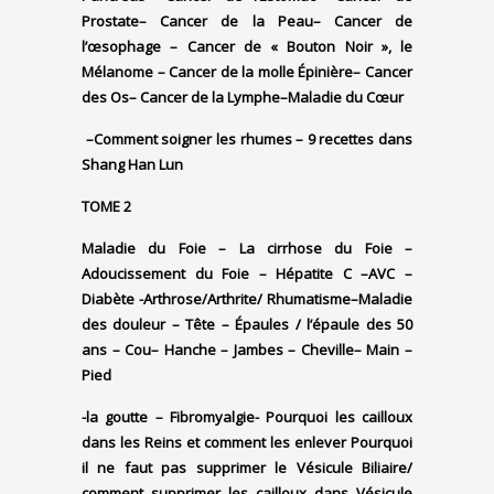
Prostate
– Cancer de la Peau
– Cancer de
l’œsophage
– Cancer de « Bouton Noir », le
Mélanome
– Cancer de la molle Épinière
– Cancer
des Os
– Cancer de la Lymphe
–
Maladie du Cœur
–
Comment soigner les rhumes –
9 recettes dans
Shang Han Lun
TOME 2
Maladie du Foie
– La
cirrhose
du Foie
–
Adoucissement du Foie
– Hépatite C
–
AVC
–
Diabète
-Arthrose/Arthrite/ Rhumatisme
–
Maladie
des douleur
– Tête
– Épaules / l’épaule des 50
ans
– Cou
– Hanche
– Jambes
– Cheville
– Main
–
Pied
-la goutte –
Fibromyalgie-
Pourquoi les cailloux
dans les Reins et comment les enlever
Pourquoi
il ne faut pas supprimer le Vésicule Biliaire/
comment supprimer les cailloux dans Vésicule