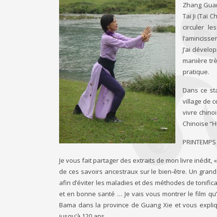
Zhang Guan
Taï Ji (Taï 
circuler l
l’amincisse
J’ai dével
manière tr
pratique.
Dans ce sta
village de 
vivre chino
Chinoise “Hu
PRINTEMPS
Je vous fait partager des extraits de mon livre inédit,
de ces savoirs ancestraux sur le bien-être. Un grand 
afin d’éviter les maladies et des méthodes de tonific
et en bonne santé … Je vais vous montrer le film qu
Bama dans la province de Guang Xie et vous expliq
jusqu’à 120 ans…