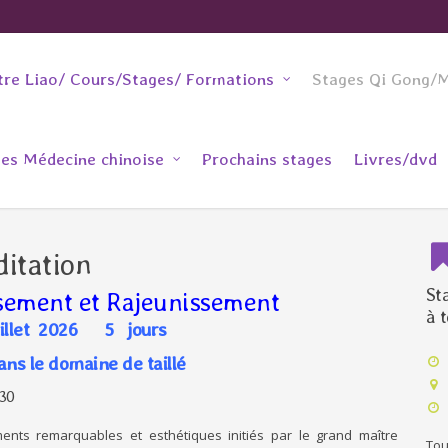
re Liao/ Cours/Stages/ Formations
Stages Qi Gong/M
es Médecine chinoise
Prochains stages
Livres/dvd
itation
St
sement et Rajeunissement
à 
illet 2026 5 jours
ns le domaine de taillé
H30
nts remarquables et esthétiques initiés par le grand maître
Tou