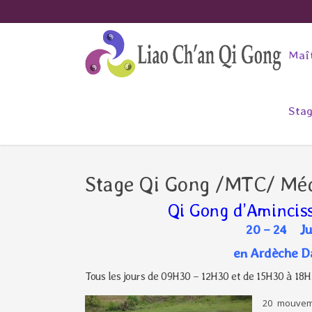
Maît
Stag
Stage Qi Gong /MTC/ Méd
Qi Gong d’Amincis
20 – 24 Ju
en Ardèche Da
Tous les jours de 09H30 – 12H30 et de 15H30 à 18
20 mouveme