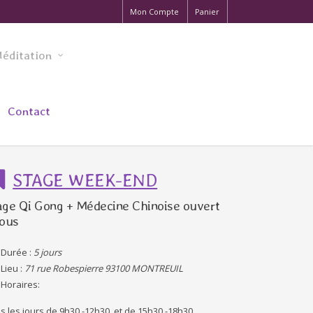
Mon Compte
Panier
éditation
Contact
STAGE WEEK-END
age Qi Gong + Médecine Chinoise ouvert
tous
Durée :
5 jours
Lieu :
71 rue Robespierre 93100 MONTREUIL
Horaires:
s les jours de 9h30 -12h30 et de 15h30 -18h30