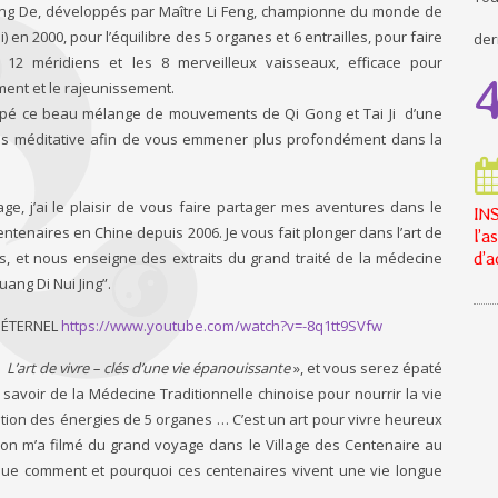
g De, développés par Maître Li Feng, championne du monde de
Chi) en 2000, pour l’équilibre des 5 organes et 6 entrailles, pour faire
der
es 12 méridiens et les 8 merveilleux vaisseaux, efficace pour
ment et le rajeunissement.
oppé ce beau mélange de mouvements de Qi Gong et Tai Ji d’une
ès méditative afin de vous emmener plus profondément dans la
ge, j’ai le plaisir de vous faire partager mes aventures dans le
INS
centenaires en Chine depuis 2006. Je vous fait plonger dans l’art de
l’a
is, et nous enseigne des extraits du grand traité de la médecine
d’a
ang Di Nui Jing”.
 ÉTERNEL
https://www.youtube.com/watch?v=-8q1tt9SVfw
 «
L’art de vivre – clés d’une vie épanouissante
», et vous serez épaté
savoir de la Médecine Traditionnelle chinoise pour nourrir la vie
ation des énergies de 5 organes … C’est un art pour vivre heureux
’on m’a filmé du grand voyage dans le Village des Centenaire au
ue comment et pourquoi ces centenaires vivent une vie longue