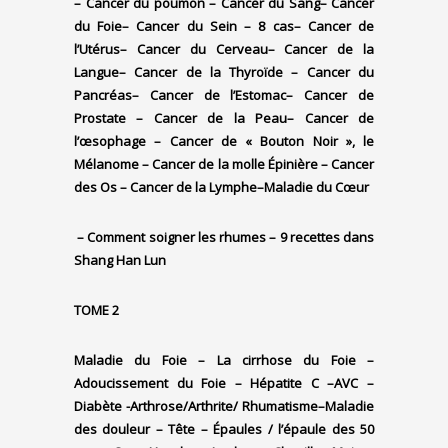
– Cancer du poumon
– Cancer du Sang
– Cancer
du Foie
– Cancer du Sein – 8 cas
– Cancer de
l’Utérus
– Cancer du Cerveau
– Cancer de la
Langue
– Cancer de la Thyroïde
– Cancer du
Pancréas
– Cancer de l’Estomac
– Cancer de
Prostate
– Cancer de la Peau
– Cancer de
l’œsophage
– Cancer de « Bouton Noir », le
Mélanome
– Cancer de la molle Épinière
– Cancer
des Os
– Cancer de la Lymphe
–
Maladie du Cœur
–
Comment soigner les rhumes –
9 recettes dans
Shang Han Lun
TOME 2
Maladie du Foie
– La
cirrhose
du Foie
–
Adoucissement du Foie
– Hépatite C
–
AVC
–
Diabète
-Arthrose/Arthrite/ Rhumatisme
–
Maladie
des douleur
– Tête
– Épaules / l’épaule des 50