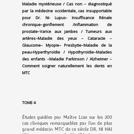
Maladie mystérieuse / Cas non – diagnostiqué
par la médecine occidentale, c
as insupportable
pour Dr. Ni-
Lupus-
Insuffisance Rénale
chronique
–
gonflement /inflammation de
prostate
–
Varice aux jambes / Tumeurs aux
artères
–
Maladie des yeux
– Cataracte
–
Glaucome
– Myopie
– Presbytie
–
Maladie de la
peau
-Hyperthyroïdie / Hypothyroïdie
–
Malades
des enfants
–
Maladie Parkinson / Alzheimer
–
Comment soigner naturellement les dents en
MTC
TOME 4
Études guidées par Maître Liao sur les 200
cas cliniques remarquables par l’un de plus
grand médecin MTC de ce siècle DR. NI HAI