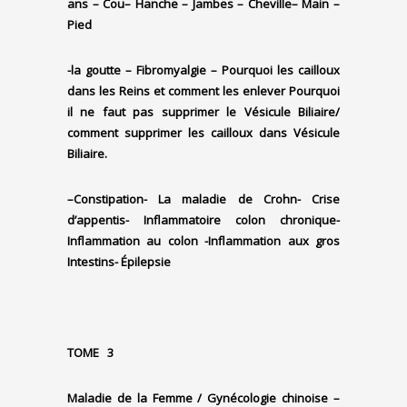
ans
– Cou
– Hanche
– Jambes
– Cheville
– Main
–
Pied
-la goutte –
Fibromyalgie –
Pourquoi les cailloux
dans les Reins et comment les enlever
Pourquoi
il ne faut pas supprimer le Vésicule Biliaire/
comment supprimer les cailloux dans Vésicule
Biliaire.
–
Constipation-
La maladie de Crohn-
Crise
d’appentis-
Inflammatoire colon chronique-
Inflammation au colon -Inflammation aux gros
Intestins-
Épilepsie
TOME 3
Maladie de la Femme / Gynécologie chinoise –